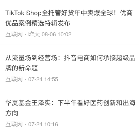
TikTok Shop全托管好货年中卖爆全球！优商
优品案例精选特辑发布
·
互联网
昨天 08-06 10:02
从流量场到经营场：抖音电商如何承接超级品
牌的新命题
·
互联网
07-24 14:55
华夏基金王泽实：下半年看好医药创新和出海
方向
·
互联网
07-24 10:16