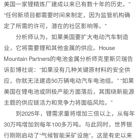
美国一家锂精炼厂建成以来已有数十年的历史。”
“任何新项目都需要时间来制定，因为监管机构确
定了所需的许可，潜在的社区影响等。”
分析师认为，如果美国要扩大电动汽车制造
业，它将需要锂和其他金属的供应。House
Mountain Partners的电池金属分析师克里斯贝瑞告
诉彭博社说：“如果没有几种关键原材料的安全供
应，你就无法建造50万辆电动汽车电池组。” “如果
美国在锂电池或阴极产能方面落后，其围绕新能源
主题的供应链活力和竞争力将面临风险。”
到2025年，锂需求量将增加三倍以上，从每年
30万吨增加到每年100多万吨。与此同时，世界银
行刚刚启动了“气候智能采矿设施”，这是有史以来