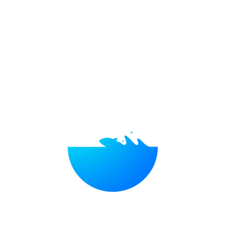
新主席 新气象 市场短期机会俱佳
财经365自媒体综合
01-28 13:18
0
财经365(www.caijing365.com)1月28日讯:
昨
晚的文章有些可惜，内容是回顾刘士余1070天任
期，我花了2个半小时，哼哧哼哧码了1800多字，
为了政治安全，我再三斟酌词句，但最后还是没有
通过审查，被毙掉了。
难受，但也只能接受。你们也不用在后台建议